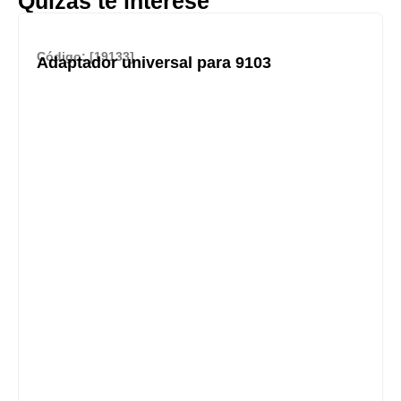
Quizás te interese
Código: [19133]
Adaptador universal para 9103