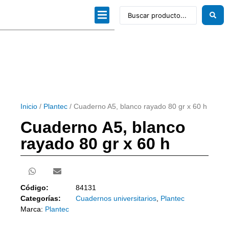
Dibujo técnico
Papeles profesionales
Linea Artística
Kits / Editorial
Inicio
/
Plantec
/ Cuaderno A5, blanco rayado 80 gr x 60 h
Cuaderno A5, blanco
rayado 80 gr x 60 h
Código:
84131
Categorías:
Cuadernos universitarios
,
Plantec
Marca:
Plantec