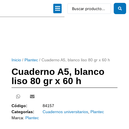
Dibujo técnico
Papeles profesionales
Linea Artística
Kits / Editorial
Inicio
/
Plantec
/ Cuaderno A5, blanco liso 80 gr x 60 h
Cuaderno A5, blanco
liso 80 gr x 60 h
Código:
84157
Categorías:
Cuadernos universitarios
,
Plantec
Marca:
Plantec