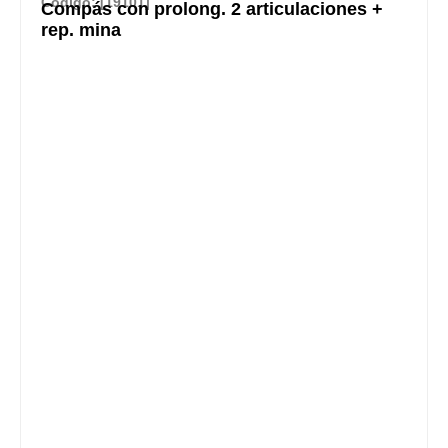
Código: [19101]
Compás con prolong. 2 articulaciones +
rep. mina