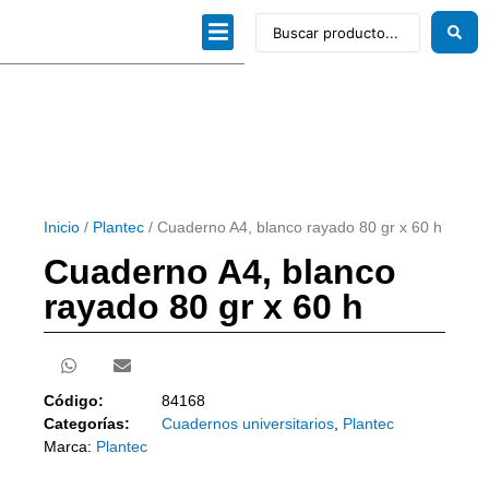
Dibujo técnico
Papeles profesionales
Linea Artística
Kits / Editorial
Inicio
/
Plantec
/ Cuaderno A4, blanco rayado 80 gr x 60 h
Cuaderno A4, blanco
rayado 80 gr x 60 h
Código:
84168
Categorías:
Cuadernos universitarios
,
Plantec
Marca:
Plantec