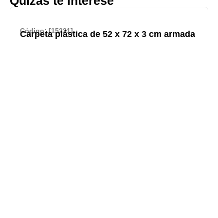
Quizás te interese
Código: [15231]
Carpeta plástica de 52 x 72 x 3 cm armada