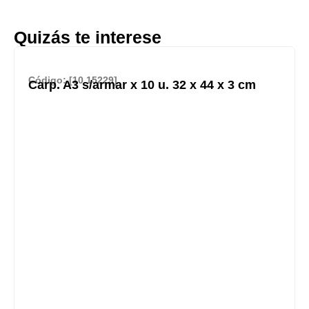
Quizás te interese
Código: [10.15229]
Carp. A3 s/armar x 10 u. 32 x 44 x 3 cm