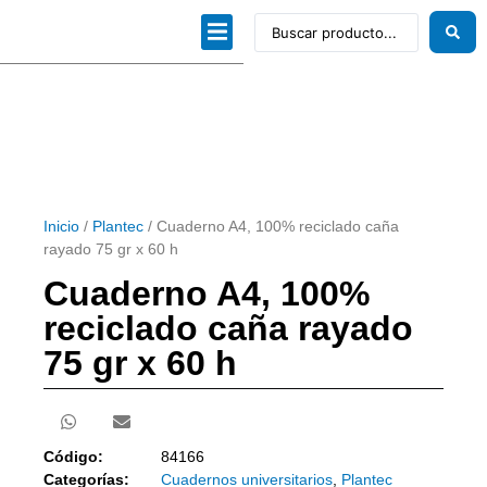
Dibujo técnico
Papeles profesionales
Linea Artística
Kits / Editorial
Inicio
/
Plantec
/ Cuaderno A4, 100% reciclado caña
rayado 75 gr x 60 h
Cuaderno A4, 100%
reciclado caña rayado
75 gr x 60 h
Código:
84166
Categorías:
Cuadernos universitarios
,
Plantec