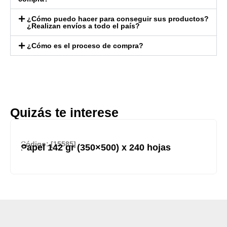
¿Cómo puedo hacer para conseguir sus productos?
¿Realizan envíos a todo el país?
¿Cómo es el proceso de compra?
Quizás te interese
Código: [15585]
Papel 142 gr (350×500) x 240 hojas