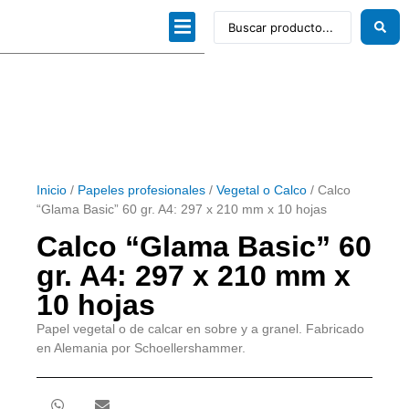
Dibujo técnico
Papeles profesionales
Linea Artística
Kits / Editorial
Inicio
/
Papeles profesionales
/
Vegetal o Calco
/ Calco
“Glama Basic” 60 gr. A4: 297 x 210 mm x 10 hojas
Calco “Glama Basic” 60
gr. A4: 297 x 210 mm x
10 hojas
Papel vegetal o de calcar en sobre y a granel. Fabricado
en Alemania por Schoellershammer.