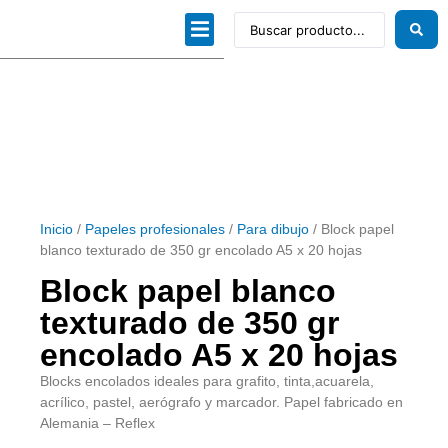
Dibujo técnico
Papeles profesionales
Linea Artística
Kits / Editorial
Inicio
/
Papeles profesionales
/
Para dibujo
/ Block papel
blanco texturado de 350 gr encolado A5 x 20 hojas
Block papel blanco
texturado de 350 gr
encolado A5 x 20 hojas
Blocks encolados ideales para grafito, tinta,acuarela,
acrílico, pastel, aerógrafo y marcador. Papel fabricado en
Alemania – Reflex