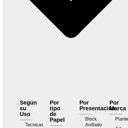
Según
Por
Por
Por
su
tipo
Presentación
Marca
Uso
de
Papel
Block
Plant
Tecnicas
Anillado