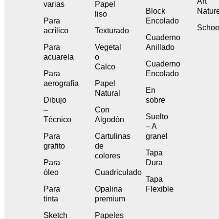
Art
varias
Papel
Block
Natur
liso
Para
Encolado
Schoe
acrílico
Texturado
Cuaderno
Para
Vegetal
Anillado
acuarela
o
Cuaderno
Calco
Para
Encolado
aerografía
Papel
En
Natural
Dibujo
sobre
–
Con
Suelto
Técnico
Algodón
– A
Para
Cartulinas
granel
grafito
de
Tapa
colores
Para
Dura
óleo
Cuadriculado
Tapa
Para
Opalina
Flexible
tinta
premium
Sketch
Papeles