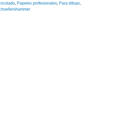
ncolado
,
Papeles profesionales
,
Para dibujo
,
choellershammer