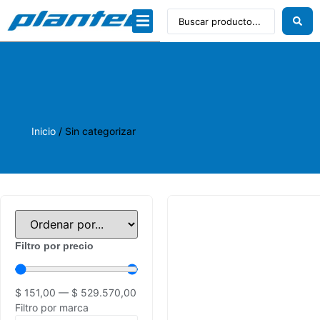
Dibujo técnico
Papeles profesionales
Linea Artística
Inicio
/ Sin categorizar
Filtro por precio
$
151,00
—
$
529.570,00
Filtro por marca