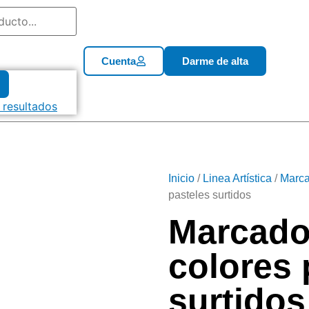
Cuenta
Darme de alta
 resultados
Inicio
/
Linea Artística
/
Marca
pasteles surtidos
Marcador
colores 
surtidos