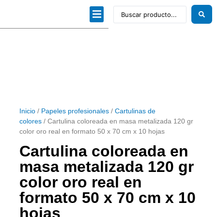
Dibujo técnico
Papeles profesionales
Linea Artística
Kits / Editorial
Inicio
/
Papeles profesionales
/
Cartulinas de
colores
/ Cartulina coloreada en masa metalizada 120 gr
color oro real en formato 50 x 70 cm x 10 hojas
Cartulina coloreada en
masa metalizada 120 gr
color oro real en
formato 50 x 70 cm x 10
hojas