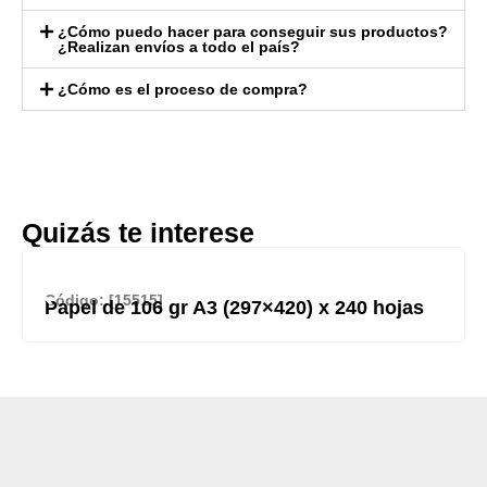
¿Cómo puedo hacer para conseguir sus productos?
¿Realizan envíos a todo el país?
¿Cómo es el proceso de compra?
Quizás te interese
Código: [15515]
Papel de 106 gr A3 (297×420) x 240 hojas