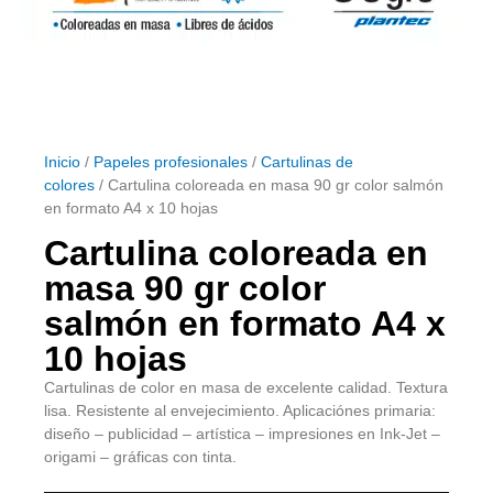
Inicio
/
Papeles profesionales
/
Cartulinas de
colores
/ Cartulina coloreada en masa 90 gr color salmón
en formato A4 x 10 hojas
Cartulina coloreada en
masa 90 gr color
salmón en formato A4 x
10 hojas
Cartulinas de color en masa de excelente calidad. Textura
lisa. Resistente al envejecimiento. Aplicaciónes primaria:
diseño – publicidad – artística – impresiones en Ink-Jet –
origami – gráficas con tinta.