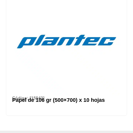
Código: [15542]
Papel de 106 gr (500×700) x 10 hojas