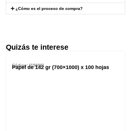
¿Cómo es el proceso de compra?
Quizás te interese
Código: [15600]
Papel de 142 gr (700×1000) x 100 hojas