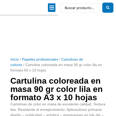
Dibujo técnico
Papeles profesionales
Linea Artística
Kits / Editorial
Inicio
/
Papeles profesionales
/
Cartulinas de
colores
/ Cartulina coloreada en masa 90 gr color lila en
formato A3 x 10 hojas
Cartulina coloreada en
masa 90 gr color lila en
formato A3 x 10 hojas
Cartulinas de color en masa de excelente calidad. Textura
lisa. Resistente al envejecimiento. Aplicaciónes primaria:
diseño – publicidad – artística – impresiones en Ink-Jet –