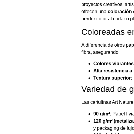
proyectos creativos, artí
ofrecen una
coloración
perder color al cortar o p
Coloreadas en
A diferencia de otros pap
fibra, asegurando:
Colores vibrante
Alta resistencia a 
Textura superior:
Variedad de g
Las cartulinas Art Natur
90 g/m²:
Papel livi
120 g/m² (metaliza
y packaging de lujo