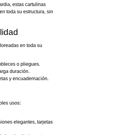
dia, estas cartulinas
n toda su estructura, sin
lidad
oloreadas en toda su
obleces o pliegues.
arga duración.
etas y encuadernación.
ples usos:
iones elegantes, tarjetas