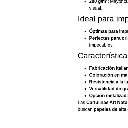
200 g/m²:
Mayor cue
visual.
Ideal para im
Óptimas para imp
Perfectas para or
impecables.
Característica
Fabricación italia
Coloración en ma
Resistencia a la l
Versatilidad de g
Opción metalizada
Las
Cartulinas Art Natu
buscan
papeles de alta