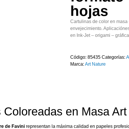
hojas
Cartulinas de color en masa d
envejecimiento. Aplicaciónes
en Ink-Jet – origami – gráfica
Código:
85435
Categorías:
A
Marca:
Art Nature
s Coloreadas en Masa Art
re de Favini
representan la máxima calidad en papeles profesio