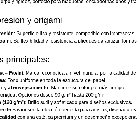
rpo y rigidez, perfecto para maquetas, encuadernaciones y tra
presión y origami
resión:
Superficie lisa y resistente, compatible con impresoras lá
igami:
Su flexibilidad y resistencia a pliegues garantizan forma
s principales:
na – Favini:
Marca reconocida a nivel mundial por la calidad de
sa:
Tono uniforme en toda la estructura del papel.
uz y al envejecimiento:
Mantiene su color por más tiempo.
ramajes:
Opciones desde 90 g/m² hasta 200 g/m².
 (120 g/m²):
Brillo sutil y sofisticado para diseños exclusivos.
re de Favini
son la elección perfecta para artistas, diseñadores
 calidad
con una estética premium y un desempeño excepcional