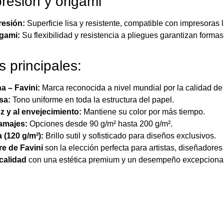
presión y origami
resión:
Superficie lisa y resistente, compatible con impresoras lá
igami:
Su flexibilidad y resistencia a pliegues garantizan forma
s principales:
na – Favini:
Marca reconocida a nivel mundial por la calidad de
sa:
Tono uniforme en toda la estructura del papel.
uz y al envejecimiento:
Mantiene su color por más tiempo.
ramajes:
Opciones desde 90 g/m² hasta 200 g/m².
 (120 g/m²):
Brillo sutil y sofisticado para diseños exclusivos.
re de Favini
son la elección perfecta para artistas, diseñadores
 calidad
con una estética premium y un desempeño excepcional