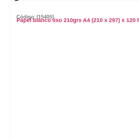
Código: [15405]
Papel blanco liso 210grs A4 (210 x 297) x 120 