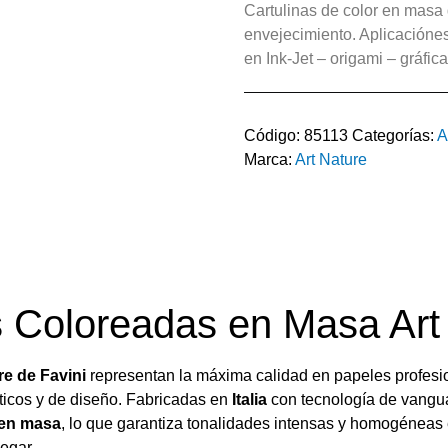
Cartulinas de color en masa d
envejecimiento. Aplicaciónes
en Ink-Jet – origami – gráfica
Código:
85113
Categorías:
A
Marca:
Art Nature
s Coloreadas en Masa Art
re de Favini
representan la máxima calidad en papeles profesio
sticos y de diseño. Fabricadas en
Italia
con tecnología de vanguar
 en masa
, lo que garantiza tonalidades intensas y homogéneas e
legar.