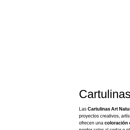
Cartulina
Las
Cartulinas Art Natu
proyectos creativos, artí
ofrecen una
coloración
perder color al cortar o p