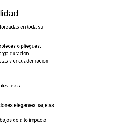
lidad
oloreadas en toda su
obleces o pliegues.
arga duración.
etas y encuadernación.
ples usos:
iones elegantes, tarjetas
bajos de alto impacto