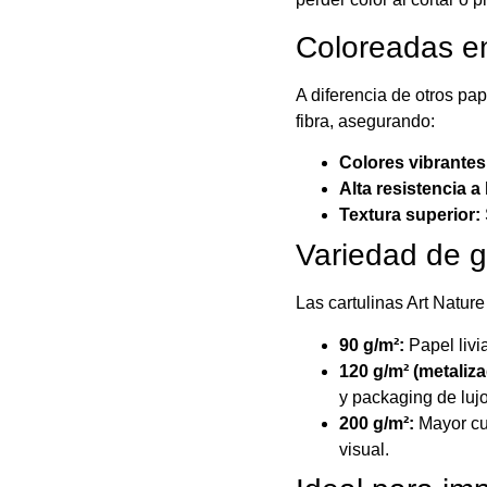
Coloreadas en
A diferencia de otros pap
fibra, asegurando:
Colores vibrante
Alta resistencia a 
Textura superior:
Variedad de g
Las cartulinas Art Natur
90 g/m²:
Papel livi
120 g/m² (metaliza
y packaging de lujo
200 g/m²:
Mayor cue
visual.