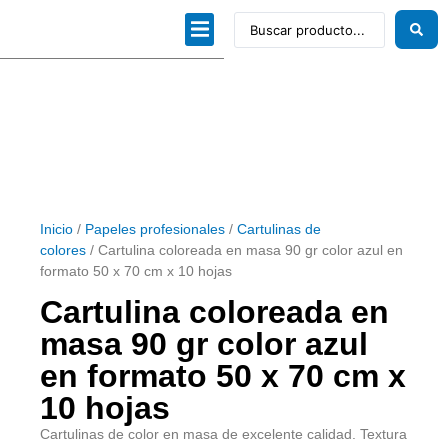
Dibujo técnico
Papeles profesionales
Linea Artística
Kits / Editorial
Inicio
/
Papeles profesionales
/
Cartulinas de
colores
/ Cartulina coloreada en masa 90 gr color azul en
formato 50 x 70 cm x 10 hojas
Cartulina coloreada en
masa 90 gr color azul
en formato 50 x 70 cm x
10 hojas
Cartulinas de color en masa de excelente calidad. Textura