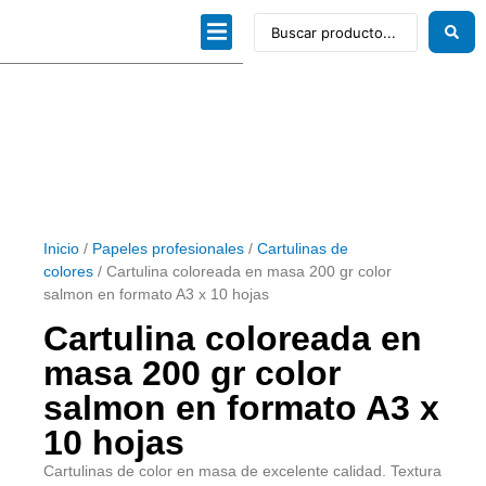
Dibujo técnico
Papeles profesionales
Linea Artística
Kits / Editorial
Inicio
/
Papeles profesionales
/
Cartulinas de
colores
/ Cartulina coloreada en masa 200 gr color
salmon en formato A3 x 10 hojas
Cartulina coloreada en
masa 200 gr color
salmon en formato A3 x
10 hojas
Cartulinas de color en masa de excelente calidad. Textura