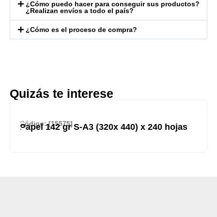
¿Cómo puedo hacer para conseguir sus productos?
¿Realizan envíos a todo el país?
¿Cómo es el proceso de compra?
Quizás te interese
Código: [15575]
Papel 142 gr S-A3 (320x 440) x 240 hojas